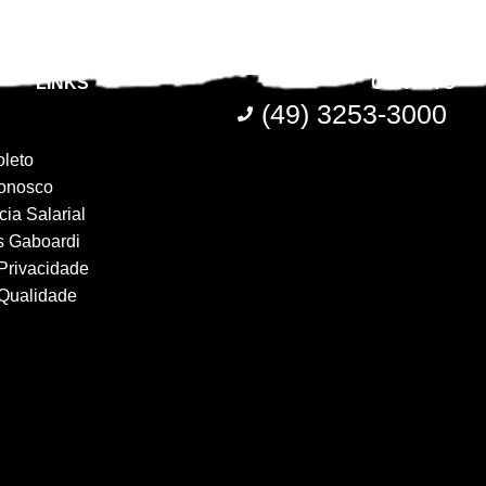
LINKS
CONTATO
(49) 3253-3000
oleto
onosco
ia Salarial
s Gaboardi
 Privacidade
 Qualidade